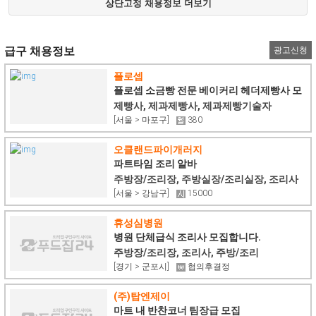
상단고정 채용정보 더보기
급구 채용정보
광고신청
플로셉
플로셉 소금빵 전문 베이커리 헤더제빵사 모
집
제빵사, 제과제빵사, 제과제빵기술자
[서울 > 마포구]
380
오클랜드파이개러지
파트타임 조리 알바
주방장/조리장, 주방실장/조리실장, 조리사
[서울 > 강남구]
15000
휴성심병원
병원 단체급식 조리사 모집합니다.
주방장/조리장, 조리사, 주방/조리
[경기 > 군포시]
협의후결정
(주)탑엔제이
마트 내 반찬코너 팀장급 모집