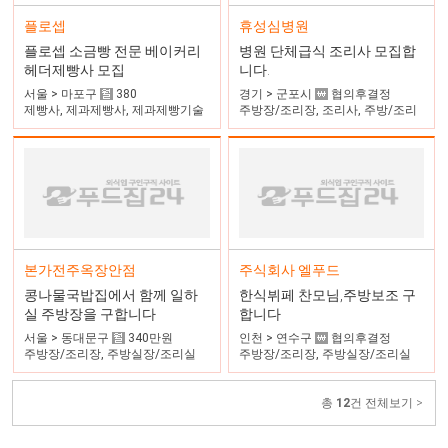
휴성심병원
플로셉
병원 단체급식 조리사 모집합
플로셉 소금빵 전문 베이커리
니다.
헤더제빵사 모집
경기 > 군포시
협의후결정
서울 > 마포구
380
주방장/조리장, 조리사, 주방/조리
제빵사, 제과제빵사, 제과제빵기술
자
주식회사 엘푸드
본가전주옥장안점
한식뷔페 찬모님,주방보조 구
콩나물국밥집에서 함께 일하
합니다
실 주방장을 구합니다
인천 > 연수구
협의후결정
서울 > 동대문구
340만원
주방장/조리장, 주방실장/조리실
주방장/조리장, 주방실장/조리실
장, 주방과장
장, 조리사
총
12
건 전체보기 >