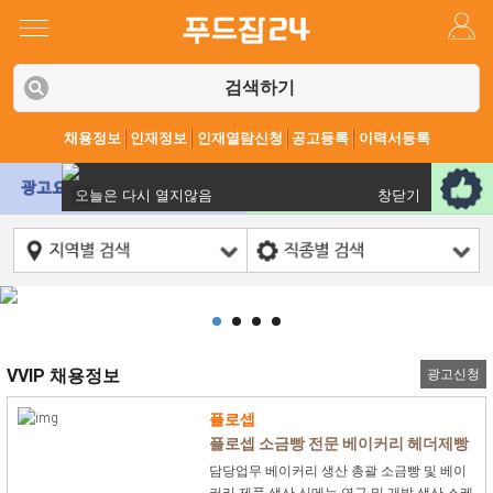
검색하기
채용정보
인재정보
인재열람신청
공고등록
이력서등록
오늘은 다시 열지않음
창닫기
VVIP 채용정보
광고신청
플로셉
플로셉 소금빵 전문 베이커리 헤더제빵
사 모집
담당업무 베이커리 생산 총괄 소금빵 및 베이