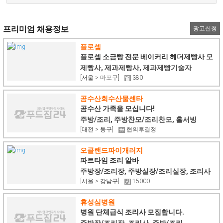
프리미엄 채용정보
광고신청
플로셉
플로셉 소금빵 전문 베이커리 헤더제빵사 모
집
제빵사, 제과제빵사, 제과제빵기술자
[서울 > 마포구]
380
곰수산회수산물센타
곰수산 가족을 모십니다!
주방/조리, 주방찬모/조리찬모, 홀서빙
[대전 > 동구]
협의후결정
오클랜드파이개러지
파트타임 조리 알바
주방장/조리장, 주방실장/조리실장, 조리사
[서울 > 강남구]
15000
휴성심병원
병원 단체급식 조리사 모집합니다.
주방장/조리장, 조리사, 주방/조리