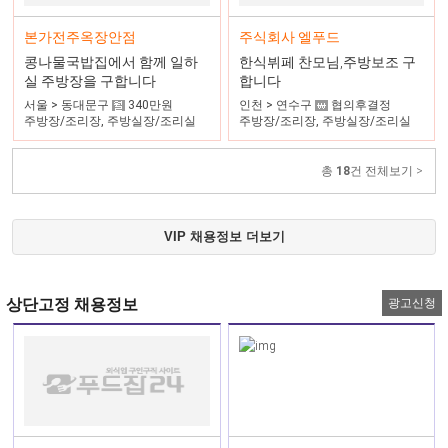
주식회사 엘푸드
본가전주옥장안점
한식뷔페 찬모님,주방보조 구
콩나물국밥집에서 함께 일하
합니다
실 주방장을 구합니다
인천 > 연수구
협의후결정
서울 > 동대문구
340만원
주방장/조리장, 주방실장/조리실
주방장/조리장, 주방실장/조리실
장, 주방과장
장, 조리사
총
18
건 전체보기 >
VIP 채용정보 더보기
상단고정 채용정보
광고신청