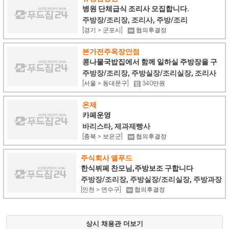
병원 단체급식 조리사 모집합니다.
주방장/조리장, 조리사, 주방/조리
[경기 > 군포시]
협의후결정
본가전주옥장안점
콩나물국밥집에서 함께 일하실 주방장을 구
합니다
주방장/조리장, 주방실장/조리실장, 조리사
[서울 > 동대문구]
340만원
온제
카페운영
바리스타, 제과제빵사
[충북 > 보은군]
협의후결정
주식회사 엘푸드
한식뷔페 찬모님,주방보조 구합니다
주방장/조리장, 주방실장/조리실장, 주방과장
[인천 > 연수구]
협의후결정
상시 채용관 더보기