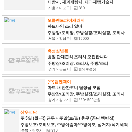
집
제빵사, 제과제빵사, 제과제빵기술자
[서울 > 마포구]
380
오클랜드파이개러지
파트타임 조리 알바
주방장/조리장, 주방실장/조리실장, 조리사
[서울 > 강남구]
15000
휴성심병원
병원 단체급식 조리사 모집합니다.
주방장/조리장, 조리사, 주방/조리
[경기 > 군포시]
협의후결정
(주)탑엔제이
마트 내 반찬코너 팀장급 모집
주방장/조리장, 주방실장/조리실장, 조리사
[경기 > 김포시]
220~500만원
삼우식당
주 5일 (월-금) 근무 + 주말(토/일) 휴무 (공단 백반집)
주방보조/조리보조, 주방아줌마/주방이모, 설거지/식기세척
[충북 > 청주시]
310