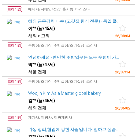
26/08/04
매니저/지배인/점장, 홀서빙, 바리스타
프리미엄
해외 근무경력 다수 (고깃집,한식 전문) - 독일,폴란드,싱가포르외 여러
이** (남/45세)
해외 > 그외
26/08/04
주방장/조리장, 주방실장/조리실장, 조리사
프리미엄
안녕하세요~왠만한 주방업무는 모두 수행이 가능한 경력직 쉐프입니다.
박** (남/47세)
서울 전체
26/07/14
주방장/조리장, 주방실장/조리실장, 조리사
프리미엄
Woojin Kim Asia Master global bakery
김** (남/46세)
해외 전체
26/06/02
제과사, 제빵사, 제과제빵사
프리미엄
위생,정리,협업에 강한 사람입니다! 일하고 싶습니다!
김** (남/28세)