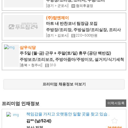
[경기 > 군포시]
협의후결정
(주)탑엔제이
마트 내 반찬코너 팀장급 모집
주방장/조리장, 주방실장/조리실장, 조리사
[경기 > 김포시]
220~500만원
삼우식당
주 5일 (월-금) 근무 + 주말(토/일) 휴무 (공단 백반집)
주방보조/조리보조, 주방아줌마/주방이모, 설거지/식기세척
[충북 > 청주시]
310
프리미엄 채용정보 더보기
프리미엄 인재정보
이력서등록
책임감을 가지고 오랫동안 일할 곳을 찾고 있습니다.
김** (남/52세)
부산 전체