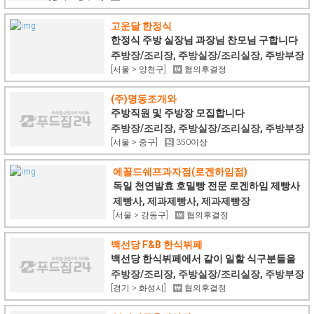
고운달 한정식
한정식 주방 실장님 과장님 찬모님 구합니다
주방장/조리장, 주방실장/조리실장, 주방부장
[서울 > 양천구]
협의후결정
(주)명동조개와
주방직원 및 주방장 모집합니다
주방장/조리장, 주방실장/조리실장, 주방부장
[서울 > 중구]
350이상
에꼴드쉐프과자점(로겐하임점)
독일 천연발효 호밀빵 전문 로겐하임 제빵사
모집
제빵사, 제과제빵사, 제과제빵장
[서울 > 강동구]
협의후결정
백선당 F&B 한식뷔페
백선당 한식뷔페에서 같이 일할 식구분들을
찾습니다.
주방장/조리장, 주방실장/조리실장, 주방부장
[경기 > 화성시]
협의후결정