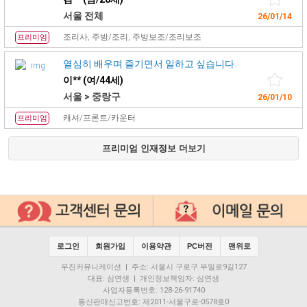
서울 전체
26/01/14
조리사, 주방/조리, 주방보조/조리보조
프리미엄
열심히 배우며 즐기면서 일하고 싶습니다.
이** (여/44세)
서울 > 중랑구
26/01/10
캐셔/프론트/카운터
프리미엄
프리미엄 인재정보 더보기
로그인
회원가입
이용약관
PC버전
맨위로
우진커뮤니케이션 | 주소: 서울시 구로구 부일로9길127
대표: 심연생 | 개인정보책임자: 심연생
사업자등록번호: 128-26-91740
통신판매신고번호: 제2011-서울구로-0578호0