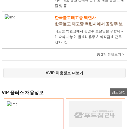
커리 제품 생산 신메뉴 연구 및 개발 생산 스케
줄 및 품..
한국불교태고종 백련사
한국불교 태고종 백련사에서 공양주 보
살님 모십니다.
태고종 백련상에서 공양주 보살님을 구합니다
1. 숙식 가능 2. 월 4회 휴무 3. 퇴직금 4. 근무
시간 : 협..
총
2
건 전체보기 >
VVIP 채용정보 더보기
VIP 플러스 채용정보
광고신청