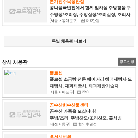
본가전주옥장안점
콩나물국밥집에서 함께 일하실 주방장을 구
합니다
주방장/조리장, 주방실장/조리실장, 조리사
[서울 > 동대문구]
340만원
특별 채용관 더보기
상시 채용관
광고신청
플로셉
플로셉 소금빵 전문 베이커리 헤더제빵사 모
집
제빵사, 제과제빵사, 제과제빵기술자
[서울 > 마포구]
380
곰수산회수산물센타
곰수산 가족을 모십니다!
주방/조리, 주방찬모/조리찬모, 홀서빙
[대전 > 동구]
협의후결정
휴성심병원