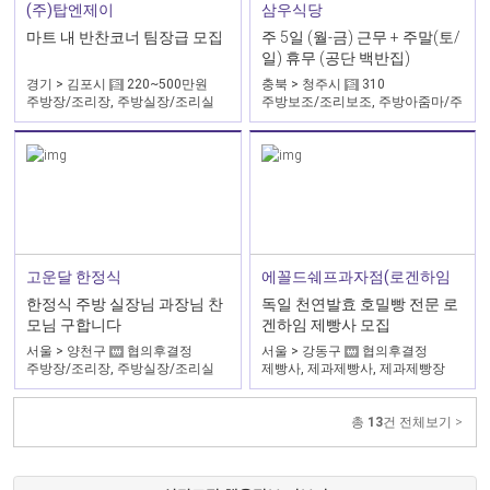
삼우식당
(주)탑엔제이
주 5일 (월-금) 근무 + 주말(토/
마트 내 반찬코너 팀장급 모집
일) 휴무 (공단 백반집)
충북 > 청주시
310
경기 > 김포시
220~500만원
주방보조/조리보조, 주방아줌마/주
주방장/조리장, 주방실장/조리실
방이모, 설거지/식기세척
장, 조리사
에꼴드쉐프과자점(로겐하임
고운달 한정식
점)
독일 천연발효 호밀빵 전문 로
한정식 주방 실장님 과장님 찬
겐하임 제빵사 모집
모님 구합니다
서울 > 강동구
협의후결정
서울 > 양천구
협의후결정
제빵사, 제과제빵사, 제과제빵장
주방장/조리장, 주방실장/조리실
장, 주방부장
총
13
건 전체보기 >