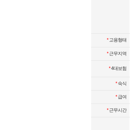
*
고용형태
*
근무지역
*
4대보험
*
숙식
*
급여
*
근무시간