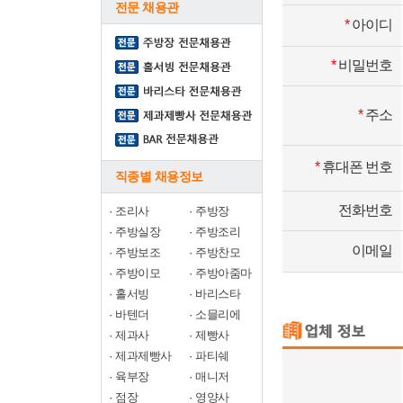
전문 채용관
*
아이디
*
비밀번호
*
주소
*
휴대폰 번호
직종별 채용정보
전화번호
·
조리사
·
주방장
·
주방실장
·
주방조리
이메일
·
주방보조
·
주방찬모
·
주방이모
·
주방아줌마
·
홀서빙
·
바리스타
·
바텐더
·
소믈리에
·
제과사
·
제빵사
·
제과제빵사
·
파티쉐
·
육부장
·
매니저
·
점장
·
영양사