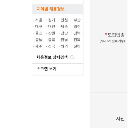
지역별 채용정보
·
서울
·
경기
·
인천
·
부산
·
대구
·
대전
·
세종
·
광주
·
울산
·
강원
·
경남
·
경북
*
모집업종
·
충남
·
충북
·
전남
·
전북
(최대 5개 선택 가능)
·
제주
·
전국
·
해외
·
전체
사진