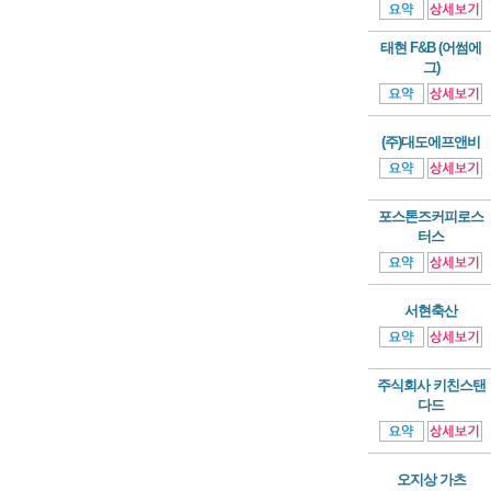
태현 F&B (어썸에
그)
(주)대도에프앤비
포스톤즈커피로스
터스
서현축산
주식회사 키친스탠
다드
오지상 가츠