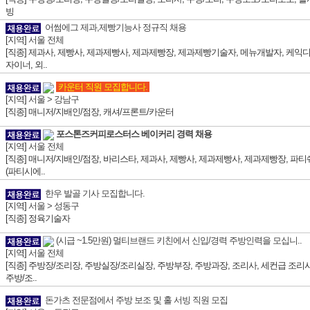
빙
어썸에그 제과,제빵기능사 정규직 채용
[지역]
서울 전체
[직종] 제과사, 제빵사, 제과제빵사, 제과제빵장, 제과제빵기술자, 메뉴개발자, 케익
자이너, 외..
카운터 직원 모집합니다.
[지역]
서울 > 강남구
[직종] 매니저/지배인/점장, 캐셔/프론트/카운터
포스톤즈커피로스터스 베이커리 경력 채용
[지역]
서울 전체
[직종] 매니저/지배인/점장, 바리스타, 제과사, 제빵사, 제과제빵사, 제과제빵장, 파티
(파티시에..
한우 발골 기사 모집합니다.
[지역]
서울 > 성동구
[직종] 정육기술자
(시급 ~1.5만원) 멀티브랜드 키친에서 신입/경력 주방인력을 모십니..
[지역]
서울 전체
[직종] 주방장/조리장, 주방실장/조리실장, 주방부장, 주방과장, 조리사, 세컨급 조리사
주방/조..
돈가츠 전문점에서 주방 보조 및 홀 서빙 직원 모집