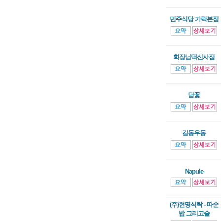
민주식당 가락본점
회장님댁신사점
담꽃
길동우동
Napule
(주)현명식탁 - 따순
밥 그리고술