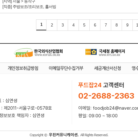
[지역]
서울 > 동작구
[직종] 주방보조/조리보조, 홀서빙
1
2
3
4
5
6
7
8
9
1
푸드잡24
고객센터
02-2688-2363
 : 심연생
이메일: foodjob24@naver.c
 : 제2011-서울구로-0578호
인정보보호 책임자 : 심연생
평일: 09:00 ~ 18:00