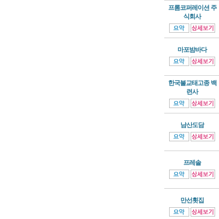
프롬코퍼레이션 주
식회사
마포밤바다
한국불교태고종 백
련사
남산도담
프레솔
만선횟집