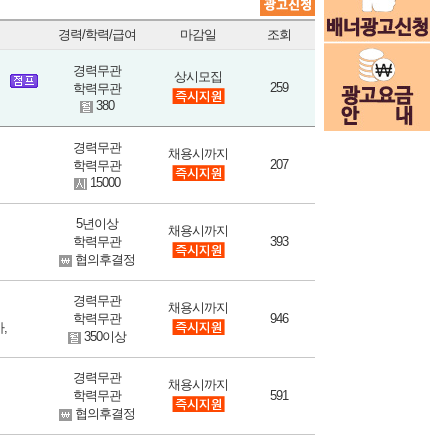
경력/학력/급여
마감일
조회
경력무관
상시모집
259
학력무관
380
경력무관
채용시까지
207
학력무관
15000
5년이상
채용시까지
학력무관
393
협의후결정
경력무관
채용시까지
학력무관
946
,
350이상
경력무관
채용시까지
학력무관
591
협의후결정