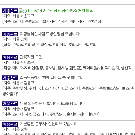
(강동,송파) 민주식당 점장/주방/설거지 모집
[지역]
서울 > 송파구
[직종] 조리사, 주방/조리, 설거지/식기세척, 매니저/지배인/점장
회장님댁신사점 주방실장님 모십니다.
[지역]
서울 전체
[직종] 주방장/조리장, 주방실장/조리실장, 조리사, 주방/조리
담꽃직원 구인
[지역]
서울 > 서초구
[직종] 매니저/지배인/점장, 홀서빙, 홀서빙(캡틴급), 웨이터(남녀), 떡기술자, 생산직
길동우동에서 함께 일하실 분 구합니다.
[지역]
서울 > 강동구
[직종] 주방부장, 주방과장, 조리사, 세컨급 조리사, 주방/조리, 주방보조/조리보조, 주
방아줌마/..
새로 오픈하는 이탈리아 레스토랑 입니다
[지역]
서울 > 강남구
[직종] 조리사, 세컨급 조리사, 주방/조리, 홀서빙, 웨이터(남녀)
기분좋은 근무처~인센티브 있습니다.
[지역]
서울 전체
[직종] 주방장/조리장, 주방실장/조리실장, 조리사, 주방/조리, 주방보조/조리보조, 홀