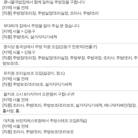
콩나물국밥집에서 함께 일하실 주방장을 구합니다
[지역]
서울 전체
[직종] 주방장/조리장, 주방실장/조리실장, 조리사, 주방/조리
부대찌개 집에서 주방을 맡아 주실 분 찾습니다.
[지역]
서울 > 강동구
[직종] 주방/조리, 설거지/식기세척
중식당 동국성에서 주방 직원 모집(강동구 천호역1번출구)
[지역]
서울 > 강동구
[직종] 주방장/조리장, 주방실장/조리실장, 주방부장, 주방과장, 조리사, 주방/조리, 주
방보조/조..
유치원 조리실보조 모집(설겆이, 청소)
[지역]
서울 전체
[직종] 주방보조/조리보조, 설거지/식기세척
을지로 스시 &이자까야 오픈맴버 구합니다!!
[지역]
서울 전체
[직종] 조리사, 주방/조리, 주방보조/조리보조, 설거지/식기세척, 매니저/지배인/점장,
홀서빙, 홀..
대치동 브런치레스토랑에서 주방스테프 모집(4.5일)
[지역]
서울 전체
[직종] 조리사, 주방/조리, 주방보조/조리보조