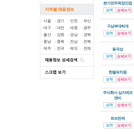
본가전주옥장안점
지역별 채용정보
·
서울
·
경기
·
인천
·
부산
구삼부대찌개
·
대구
·
대전
·
세종
·
광주
·
울산
·
강원
·
경남
·
경북
·
충남
·
충북
·
전남
·
전북
·
제주
·
전국
·
해외
·
전체
동국성
한별유치원
주식회사 심지에프
앤비
르브런쉭