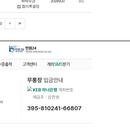
학력무관
2018/8/20
371
협의후결정
0
무통장
입금안내
KEB 하나은행
계좌번호
예금주 : 심연생
om
395-810241-66807