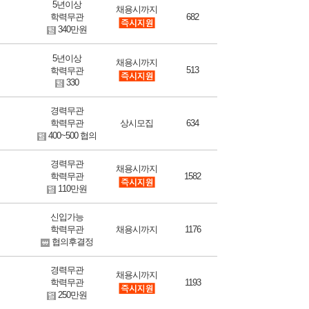
5년이상
채용시까지
학력무관
682
340만원
5년이상
채용시까지
513
학력무관
330
경력무관
학력무관
상시모집
634
400~500 협의
경력무관
채용시까지
학력무관
1582
110만원
신입가능
학력무관
채용시까지
1176
협의후결정
경력무관
채용시까지
학력무관
1193
250만원