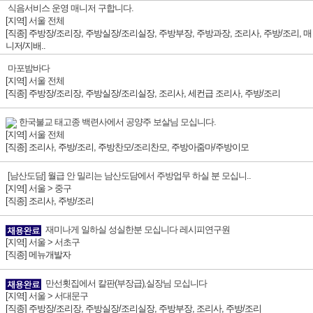
식음서비스 운영 매니저 구합니다.
[지역]
서울 전체
[직종] 주방장/조리장, 주방실장/조리실장, 주방부장, 주방과장, 조리사, 주방/조리, 매
니저/지배..
마포밤바다
[지역]
서울 전체
[직종] 주방장/조리장, 주방실장/조리실장, 조리사, 세컨급 조리사, 주방/조리
한국불교 태고종 백련사에서 공양주 보살님 모십니다.
[지역]
서울 전체
[직종] 조리사, 주방/조리, 주방찬모/조리찬모, 주방아줌마/주방이모
[남산도담] 월급 안 밀리는 남산도담에서 주방업무 하실 분 모십니..
[지역]
서울 > 중구
[직종] 조리사, 주방/조리
재미나게 일하실 성실한분 모십니다 레시피연구원
[지역]
서울 > 서초구
[직종] 메뉴개발자
만선횟집에서 칼판(부장급),실장님 모십니다
[지역]
서울 > 서대문구
[직종] 주방장/조리장, 주방실장/조리실장, 주방부장, 조리사, 주방/조리