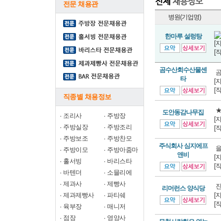
전문 채용관
병원(기업명)
한마루 설렁탕
[
[
곰수산회수산물센
곰
타
[
[
직종별 채용정보
★
도안동감나무집
·
조리사
·
주방장
[
·
주방실장
·
주방조리
[
·
주방보조
·
주방찬모
주식회사 심지에프
을
·
주방이모
·
주방아줌마
앤비
[
·
홀서빙
·
바리스타
[
·
바텐더
·
소믈리에
·
제과사
·
제빵사
진
리머런스 양식당
·
제과제빵사
·
파티쉐
[
[
·
육부장
·
매니저
·
점장
·
영양사