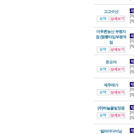
고고수산
[
[
더푸른농산 부평지
점 (짬뽕타임부평역
[
점
[
돈오야
[
[
제주애가
[
[
(주)하늘물빛정원
[
[
빌라더다이닝