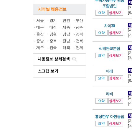
무척사랑한우 영농
조합법인
[
지역별 채용정보
[
·
서울
·
경기
·
인천
·
부산
차이30
·
대구
·
대전
·
세종
·
광주
[
·
울산
·
강원
·
경남
·
경북
[
·
충남
·
충북
·
전남
·
전북
·
제주
·
전국
·
해외
·
전체
식객판교본점
[
[
마레
[
[
라비
[
[
홍성한우 아현동점
[
[