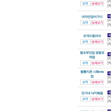
[
[
여자만장어구이
[
[
조개드림피쉬
[
[
원조부안집 영등포
역점
[
[
짬뽕지존 시화mtv
점
[
[
진가네 낙지볶음
[
[