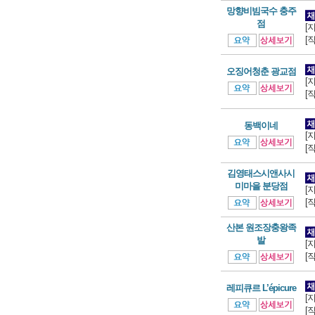
망향비빔국수 충주
점
[
[
오징어청춘 광교점
[
[
동백이네
[
[
김영태스시앤사시
미마을 분당점
[
[
산본 원조장충왕족
발
[
[
레피큐르 L’épicure
[
[