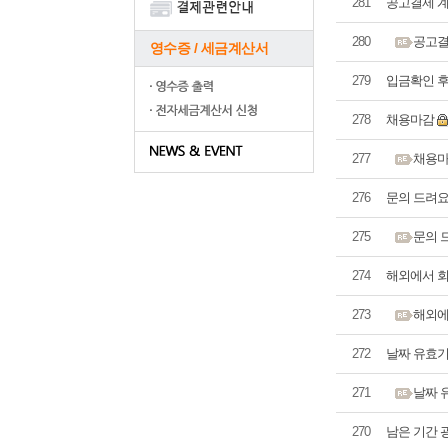
281
공고결제 계
280
공고결
영수증 / 세금계산서
279
입금확인 후
278
채용마감
277
채용
276
문의 드려요 <svg
275
문의 드려요
274
해외에서 
273
해외에
272
날짜 유효
271
날짜 
270
남은 기간 