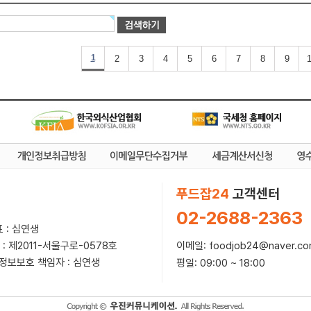
1
2
3
4
5
6
7
8
9
1
푸드잡24
고객센터
02-2688-2363
 : 심연생
이메일: foodjob24@naver.c
 : 제2011-서울구로-0578호
인정보보호 책임자 : 심연생
평일: 09:00 ~ 18:00