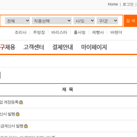
Home
|
로그인
조리사
주방장
바리스타
홀서빙
제빵사
바텐더
기
제 목
업 계정등록
산서 발행
금계산서 발행