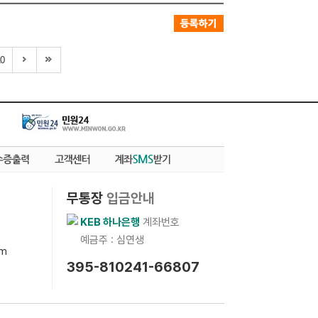
0
무통장
입금안내
KEB 하나은행
계좌번호
예금주 : 심연생
om
395-810241-66807