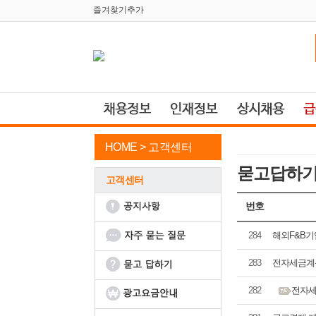
즐겨찾기추가
HOME >
고객센터
묻고답하
고객센터
번호
284
해외F&B기
283
전자세금계
282
전자세